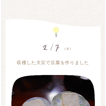
2
/
7
( 水 )
収穫した大豆で豆腐を作りました