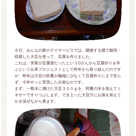
今日、みんなの家のデイサービスでは、隣接する畑で栽培・
収穫した大豆を使って、豆腐を作りました。
これは、実家が豆腐屋だったというOさんから豆腐作りを学
ぶという伝承プロジェクトとして昨年から取り組んだのです
が、昨年は大豆の収量が極端に少なくて豆腐作りにまで至ら
ず、今年やっと実現した企画なのです。
まず、一晩水に漬けた大豆３００ｇを、同量の水を加えてミ
キサーですりつぶします。でき上った大豆汁にお湯を加えて
かき混ぜながら煮ます。