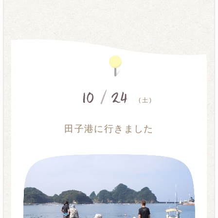
10
/
24
( 土 )
田子港に行きました