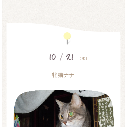
10
/
21
( 水 )
牝猫ナナ